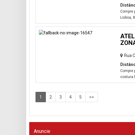
Distânc
Compre p
Lisboa, 
ATEL
ZONA
Rua C
Distânc
Compre p
costura 
1
2
3
4
5
>>
Anuncie