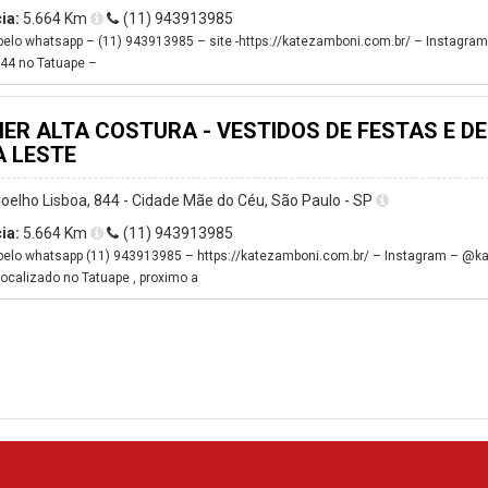
ia:
5.664 Km
(11) 943913985
elo whatsapp – (11) 943913985 – site -https://katezamboni.com.br/ – Instagra
844 no Tatuape –
IER ALTA COSTURA - VESTIDOS DE FESTAS E DE
 LESTE
oelho Lisboa, 844 - Cidade Mãe do Céu, São Paulo - SP
ia:
5.664 Km
(11) 943913985
elo whatsapp (11) 943913985 – https://katezamboni.com.br/ – Instagram – @kat
localizado no Tatuape , proximo a