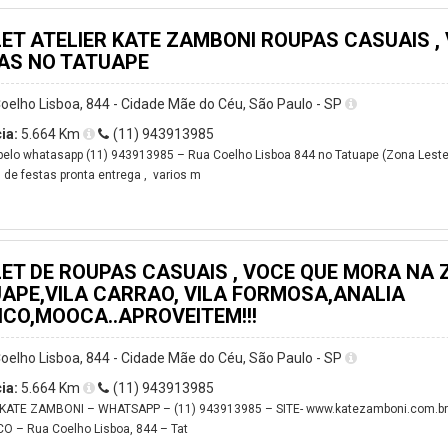
ET ATELIER KATE ZAMBONI ROUPAS CASUAIS , 
AS NO TATUAPE
oelho Lisboa, 844 - Cidade Mãe do Céu, São Paulo - SP
ia:
5.664 Km
(11) 943913985
elo whatasapp (11) 943913985 – Rua Coelho Lisboa 844 no Tatuape (Zona Leste
 de festas pronta entrega , varios m
ET DE ROUPAS CASUAIS , VOCE QUE MORA NA Z
APE,VILA CARRAO, VILA FORMOSA,ANALIA
CO,MOOCA..APROVEITEM!!!
oelho Lisboa, 844 - Cidade Mãe do Céu, São Paulo - SP
ia:
5.664 Km
(11) 943913985
 KATE ZAMBONI – WHATSAPP – (11) 943913985 – SITE- www.katezamboni.com.br
 – Rua Coelho Lisboa, 844 – Tat