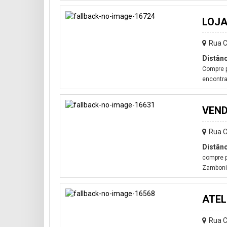
LOJA
Rua C
Distânc
Compre p
encontra
VEND
Rua C
Distânc
compre p
Zamboni,
ATEL
Rua C