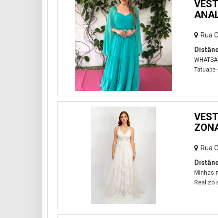
VEST
ANAL
Rua C
Distânc
WHATSAPP
Tatuape 
VEST
ZONA
Rua C
Distânc
Minhas n
Realizo 