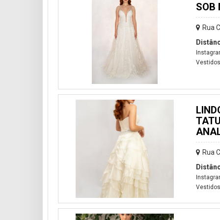
SOB 
Rua C
Distânc
Instagra
Vestido
LIND
TATU
ANAL
Rua C
Distânc
Instagra
Vestidos