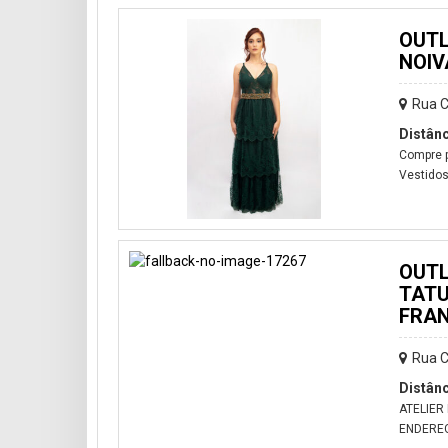
OUTL
NOIV
Rua C
Distânc
Compre p
Vestidos
OUTL
TATU
FRAN
Rua C
Distânc
ATELIER
ENDERECO