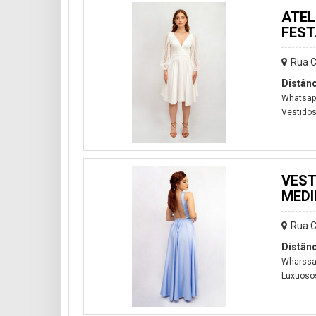
ATEL
FEST
Rua C
Distânc
Whatsapp
Vestidos
VEST
MEDI
Rua C
Distânc
Wharssap
Luxuosos