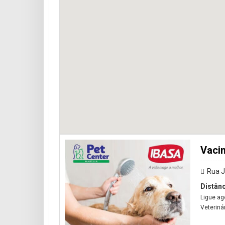
Vaci
Rua J
Distânc
Ligue ag
Veteriná