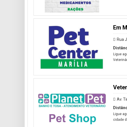
Em Ma
Rua J
Distânc
Ligue ag
Veteriná
Veter
Av. T
Distânc
Ligue ag
cidade de