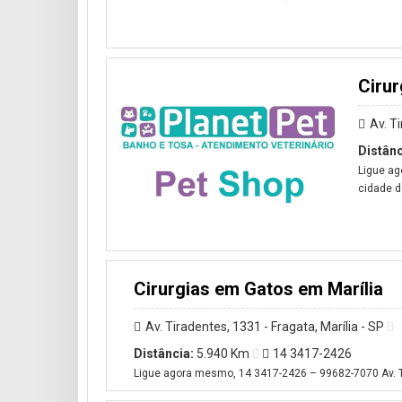
Cirur
Av. T
Distânc
Ligue ag
cidade de
Cirurgias em Gatos em Marília
Av. Tiradentes, 1331 - Fragata, Marília - SP
Distância:
5.940 Km
14 3417-2426
Ligue agora mesmo, 14 3417-2426 – 99682-7070 Av. Tira