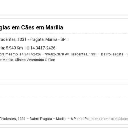
gias em Cães em Marília
iradentes, 1331 - Fragata, Marília - SP
ia:
5.940 Km
14 3417-2426
ora mesmo, 14 3417-2426 – 99682-7070 Av. Tiradentes, 1331 – Bairro Fragata – M
 Marilia. Clínica Veterinária O Plan
dentes, 1331 – Bairro Fragata – Marília – A Planet Pet, atende em toda cidade d