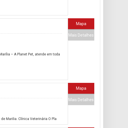
Mapa
Mais Detalhes
arília – A Planet Pet, atende em toda
Mapa
Mais Detalhes
e Marilia. Clínica Veterinária O Pla