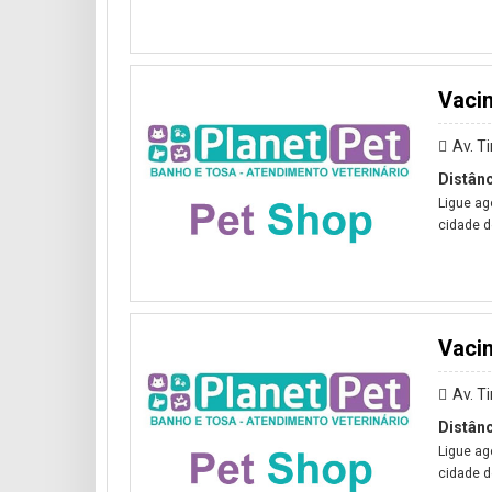
Vaci
Av. T
Distânc
Ligue ag
cidade de
Vacin
Av. T
Distânc
Ligue ag
cidade de