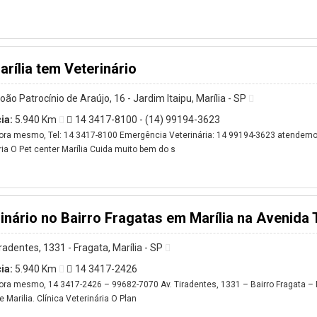
rília tem Veterinário
oão Patrocínio de Araújo, 16 - Jardim Itaipu, Marília - SP
ia:
5.940 Km
14 3417-8100 - (14) 99194-3623
ora mesmo, Tel: 14 3417-8100 Emergência Veterinária: 14 99194-3623 atendemos
ria O Pet center Marília Cuida muito bem do s
inário no Bairro Fragatas em Marília na Avenida 
iradentes, 1331 - Fragata, Marília - SP
ia:
5.940 Km
14 3417-2426
ora mesmo, 14 3417-2426 – 99682-7070 Av. Tiradentes, 1331 – Bairro Fragata – M
 Marilia. Clínica Veterinária O Plan